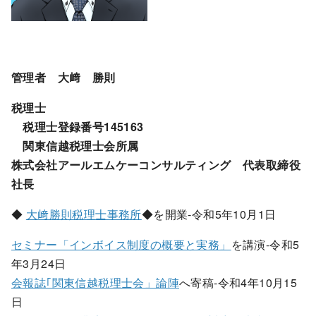
管理者 大﨑 勝則
税理士
税理士登録番号145163
関東信越税理士会所属
株式会社アールエムケーコンサルティング 代表取締役
社長
◆
大﨑勝則税理士事務所
◆を開業-令和5年10月1日
セミナー「インボイス制度の概要と実務」
を講演-令和5
年3月24日
会報誌｢関東信越税理士会」論陣
へ寄稿-令和4年10月15
日