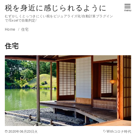
税を身近に感じられるように
むずかしくとっつきにくい税をビジュアライズ化/自動計算プラグイン
で/Excelで自動判定/
Home
住宅
住宅
2020年06月23日火
Withコロナ時代