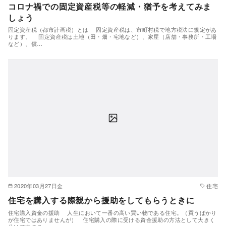
コロナ禍での固定資産税等の軽減・猶予を考えてみま
しょう
固定資産税（都市計画税）とは 固定資産税は、市町村税で地方税法に規定があ
ります。 固定資産税は土地（田・畑・宅地など）、家屋（店舗・事務所・工場
など）、償…
2020年03月27日金
住宅
住宅を購入する際親から援助をしてもらうときに
住宅購入資金の援助 人生において一番の高い買い物である住宅。（買うばかり
が住宅ではありませんが） 住宅購入の際に受ける資金援助の方法として大きく