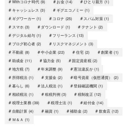
Withコロナ時代
(9)
お金
(14)
ひとり親方
(1)
キャッシュレス
(3)
ギグエコノミー
(1)
ギグワーカー
(1)
コロナ
(25)
スパム対策
(1)
スマホ
(3)
ダウンロード
(1)
テナント
(2)
デジタル給与
(1)
フリーランス
(13)
ブログ初心者
(2)
リスクマネジメント
(3)
不動産
(8)
中小企業
(22)
住宅
(2)
創業者
(1)
助成金
(11)
協力金
(5)
固定資産税
(2)
地方税
(7)
年末調整
(9)
憲法違反か
(1)
所得税法
(1)
支援金
(2)
暗号資産（仮想通貨）
(2)
暮らし
(6)
法人税法
(1)
登録確認機関
(1)
相続税法
(1)
租税判例
(3)
税制改正
(12)
税理士業務
(39)
税理士法
(1)
給付金
(14)
自動計算
(4)
融資
(1)
補助金
(2)
飲食店
(12)
Ｍ＆Ａ
(1)