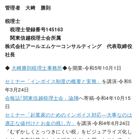
管理者 大﨑 勝則
税理士
税理士登録番号145163
関東信越税理士会所属
株式会社アールエムケーコンサルティング 代表取締役
社長
◆
大﨑勝則税理士事務所
◆を開業-令和5年10月1日
セミナー「インボイス制度の概要と実務」
を講演-令和5
年3月24日
会報誌｢関東信越税理士会」論陣
へ寄稿-令和4年10月15
日
セミナー「起業家のためのインボイス対応―大事なのは
適正な値付けとお金の残し方」
を講演-令和4年6月24日
「むずかしくとっつきにくい税」をビジュアライズ化し