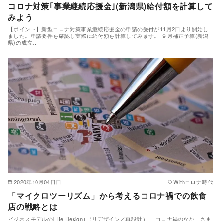
コロナ対策｢事業継続応援金｣(新潟県)給付額を計算して
みよう
【ポイント】新型コロナ対策事業継続応援金の申請の受付が11月2日より開始し
ました。申請要件を確認し実際に給付額を計算してみます。 ９月補正予算(新潟
県)の成立…
2020年10月04日日
Withコロナ時代
「マイクロツーリズム」から考えるコロナ禍での飲食
店の戦略とは
ビジネスモデルの｢Re Design｣（リデザイン／再設計） コロナ禍のなか、さま