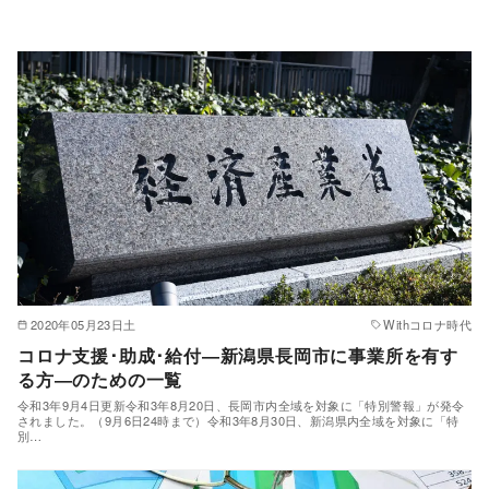
2020年05月23日土
Withコロナ時代
コロナ支援･助成･給付―新潟県長岡市に事業所を有す
る方―のための一覧
令和3年9月4日更新令和3年8月20日、長岡市内全域を対象に「特別警報」が発令
されました。（9月6日24時まで）令和3年8月30日、新潟県内全域を対象に「特
別…