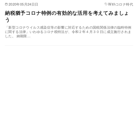
2020年05月24日日
Withコロナ時代
納税猶予コロナ特例の有効的な活用を考えてみましょ
う
「新型コロナウイルス感染症等の影響に対応するための国税関係法律の臨時特例
に関する法律」いわゆるコロナ税特法が、令和２年４月３０日に成立施行されま
した。 納期限…