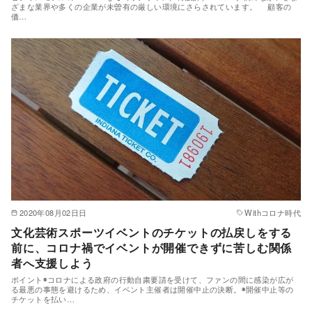
ざまな業界や多くの企業が未曽有の厳しい環境にさらされています。 顧客の
価…
2020年08月02日日
Withコロナ時代
文化芸術スポーツイベントのチケットの払戻しをする
前に、コロナ禍でイベントが開催できずに苦しむ関係
者へ支援しよう
ポイント◉コロナによる政府の行動自粛要請を受けて、ファンの間に感染が広が
る最悪の事態を避けるため、イベント主催者は開催中止の決断。◉開催中止等の
チケットを払い…