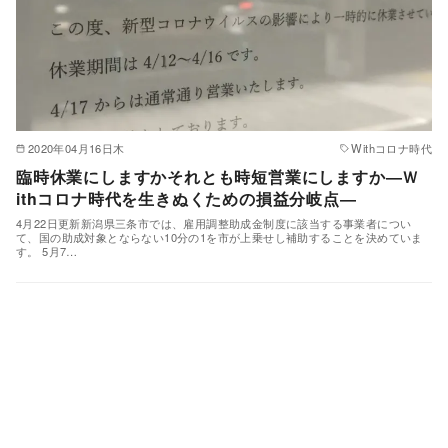
2020年04月16日木
Withコロナ時代
臨時休業にしますかそれとも時短営業にしますか―Ｗ
ithコロナ時代を生きぬくための損益分岐点―
4月22日更新新潟県三条市では、雇用調整助成金制度に該当する事業者につい
て、国の助成対象とならない10分の1を市が上乗せし補助することを決めていま
す。 5月7…