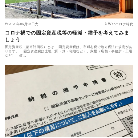
2020年06月23日火
Withコロナ時代
コロナ禍での固定資産税等の軽減・猶予を考えてみま
しょう
固定資産税（都市計画税）とは 固定資産税は、市町村税で地方税法に規定があ
ります。 固定資産税は土地（田・畑・宅地など）、家屋（店舗・事務所・工場
など）、償…