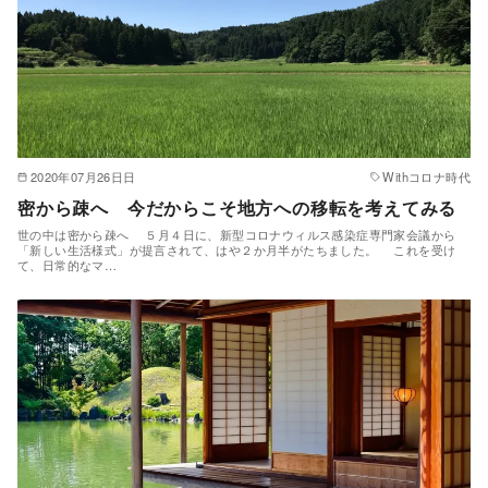
2020年07月26日日
Withコロナ時代
密から疎へ 今だからこそ地方への移転を考えてみる
世の中は密から疎へ ５月４日に、新型コロナウィルス感染症専門家会議から
「新しい生活様式」が提言されて、はや２か月半がたちました。 これを受け
て、日常的なマ…