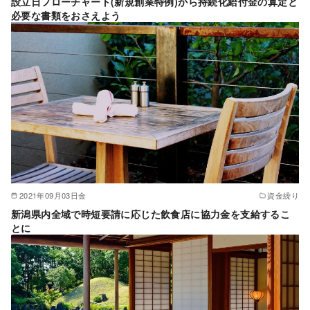
設立日フローチャート(新規創業特例)から持続化給付金の算定と
必要な書類をおさえよう
2021年09月03日金
資金繰り
新潟県内全域で時短要請に応じた飲食店に協力金を支給するこ
とに