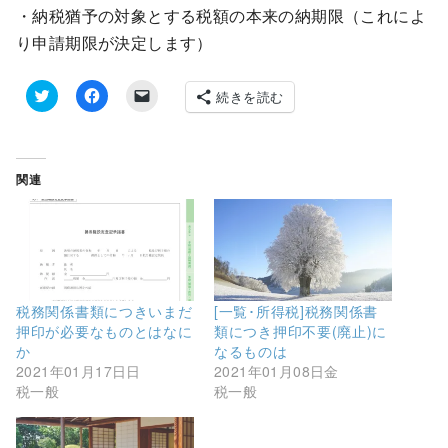
・納税猶予の対象とする税額の本来の納期限（これによ
り申請期限が決定します）
続きを読む
ク
F
ク
リ
a
リ
ッ
c
ッ
ク
e
ク
し
b
し
て
o
て
関連
T
o
友
w
k
達
i
で
に
t
共
メ
t
有
ー
e
す
ル
r
る
で
で
に
リ
共
は
ン
有
ク
ク
税務関係書類につきいまだ
[一覧･所得税]税務関係書
(
リ
を
押印が必要なものとはなに
類につき押印不要(廃止)に
新
ッ
送
し
ク
信
か
なるものは
い
し
(
2021年01月17日日
2021年01月08日金
ウ
て
新
ィ
く
し
税一般
税一般
ン
だ
い
ド
さ
ウ
ウ
い
ィ
で
(
ン