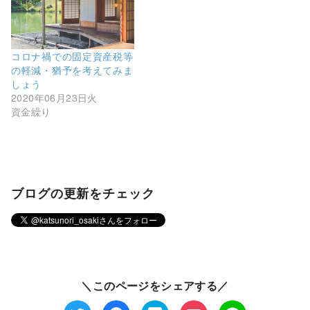
開
新
ド
き
し
ウ
ま
い
で
す
ウ
開
)
ィ
き
ン
ま
ド
す
コロナ禍での固定資産税等
ウ
)
の軽減・猶予を考えてみま
で
開
しょう
き
2020年06月23日火
ま
す
資金繰り
)
ブログの更新をチェック
＼このページをシェアする／