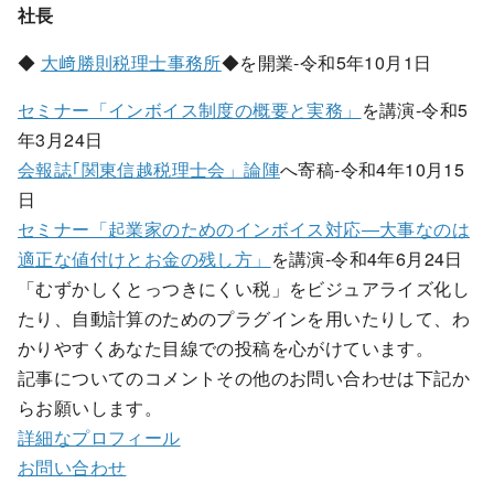
社長
◆
大﨑勝則税理士事務所
◆を開業-令和5年10月1日
セミナー「インボイス制度の概要と実務」
を講演-令和5
年3月24日
会報誌｢関東信越税理士会」論陣
へ寄稿-令和4年10月15
日
セミナー「起業家のためのインボイス対応―大事なのは
適正な値付けとお金の残し方」
を講演-令和4年6月24日
「むずかしくとっつきにくい税」をビジュアライズ化し
たり、自動計算のためのプラグインを用いたりして、わ
かりやすくあなた目線での投稿を心がけています。
記事についてのコメントその他のお問い合わせは下記か
らお願いします。
詳細なプロフィール
お問い合わせ