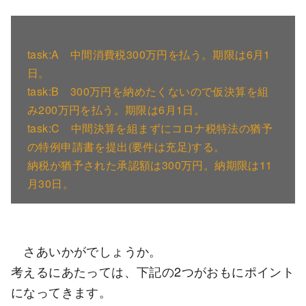
task:A 中間消費税300万円を払う。期限は6月1
日。
task:B 300万円を納めたくないので仮決算を組
み200万円を払う。期限は6月1日。
task:C 中間決算を組まずにコロナ税特法の猶予
の特例申請書を提出(要件は充足)する。
納税が猶予された承認額は300万円。納期限は11
月30日。
さあいかがでしょうか。
考えるにあたっては、下記の2つがおもにポイント
になってきます。