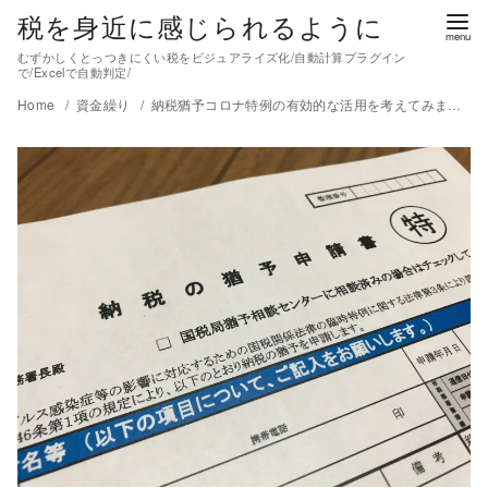
税を身近に感じられるように
むずかしくとっつきにくい税をビジュアライズ化/自動計算プラグイン
で/Excelで自動判定/
Home
資金繰り
納税猶予コロナ特例の有効的な活用を考えてみましょう