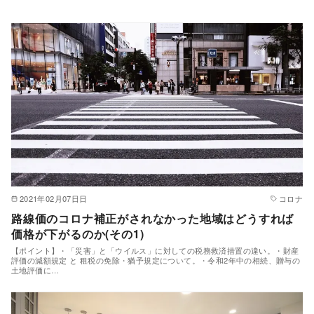
2021年02月07日日
コロナ
路線価のコロナ補正がされなかった地域はどうすれば
価格が下がるのか(その1)
【ポイント】・「災害」と「ウイルス」に対しての税務救済措置の違い。・財産
評価の減額規定 と 租税の免除・猶予規定について。・令和2年中の相続、贈与の
土地評価に…