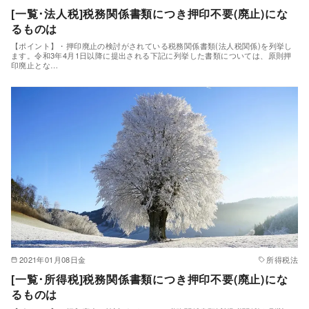
[一覧･法人税]税務関係書類につき押印不要(廃止)にな
るものは
【ポイント】・押印廃止の検討がされている税務関係書類(法人税関係)を列挙し
ます。令和3年4月1日以降に提出される下記に列挙した書類については、原則押
印廃止とな…
2021年01月08日金
所得税法
[一覧･所得税]税務関係書類につき押印不要(廃止)にな
るものは