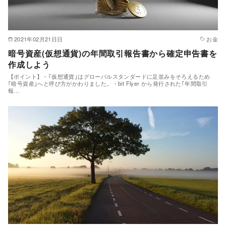
2021年02月21日日
お金
暗号資産(仮想通貨)の年間取引報告書から確定申告書を
作成しよう
【ポイント】・｢仮想通貨｣はグローバルスタンダードに足並みをそろえるため
｢暗号資産｣へと呼び方がかわりました。・bit Flyer から発行された｢年間取引
報…