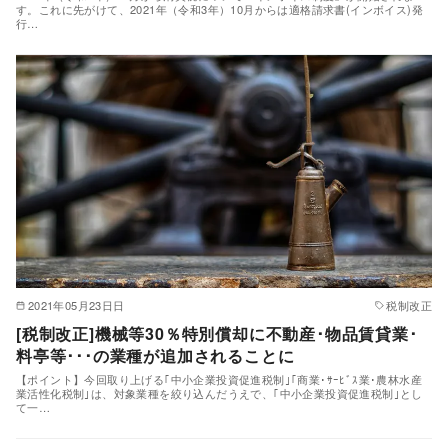
す。これに先がけて、2021年（令和3年）10月からは適格請求書(インボイス)発
行…
2021年05月23日日
税制改正
[税制改正]機械等30％特別償却に不動産･物品賃貸業･
料亭等･･･の業種が追加されることに
【ポイント】今回取り上げる｢中小企業投資促進税制｣｢商業･ｻｰﾋﾞｽ業･農林水産
業活性化税制｣は、対象業種を絞り込んだうえで、｢中小企業投資促進税制｣とし
て一…