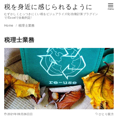
税を身近に感じられるように
むずかしくとっつきにくい税をビジュアライズ化/自動計算プラグイン
で/Excelで自動判定/
Home
税理士業務
税理士業務
2021年09月26日日
ひとり親方