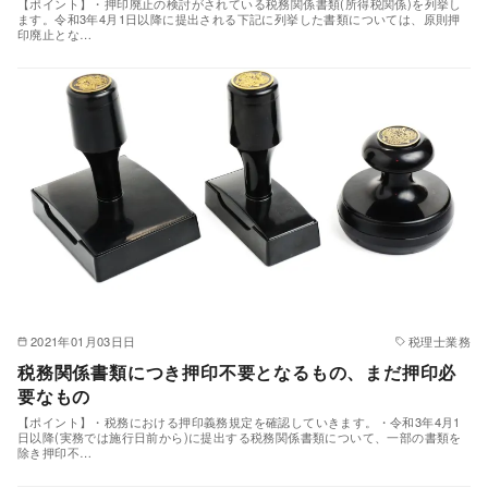
【ポイント】・押印廃止の検討がされている税務関係書類(所得税関係)を列挙し
ます。令和3年4月1日以降に提出される下記に列挙した書類については、原則押
印廃止とな…
2021年01月03日日
税理士業務
税務関係書類につき押印不要となるもの、まだ押印必
要なもの
【ポイント】・税務における押印義務規定を確認していきます。・令和3年4月1
日以降(実務では施行日前から)に提出する税務関係書類について、一部の書類を
除き押印不…