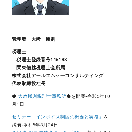
管理者 大﨑 勝則
税理士
税理士登録番号145163
関東信越税理士会所属
株式会社アールエムケーコンサルティング
代表取締役社長
◆
大﨑勝則税理士事務所
◆を開業-令和5年10
月1日
セミナー「インボイス制度の概要と実務」
を
講演-令和5年3月24日