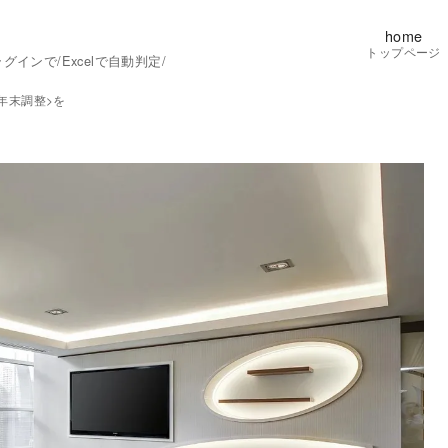
home
トップページ
ンで/Excelで自動判定/
年末調整>を