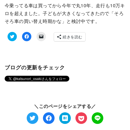
今乗ってる車は買ってから今年で丸10年、走行も10万キ
ロを超えました。子どもが大きくなってきたので「そろ
そろ車の買い替え時期かな」と検討中です。
続きを読む
ク
F
ク
リ
a
リ
ッ
c
ッ
ク
e
ク
し
b
し
て
o
て
T
o
友
ブログの更新をチェック
w
k
達
i
で
に
t
共
メ
t
有
ー
e
す
ル
r
る
で
で
に
リ
共
は
ン
有
ク
ク
(
リ
を
新
ッ
送
＼このページをシェアする／
し
ク
信
い
し
(
ウ
て
新
ィ
く
し
ン
だ
い
ド
さ
ウ