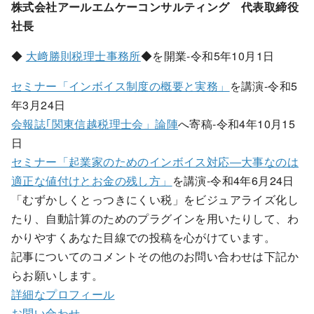
株式会社アールエムケーコンサルティング 代表取締役
社長
◆
大﨑勝則税理士事務所
◆を開業-令和5年10月1日
セミナー「インボイス制度の概要と実務」
を講演-令和5
年3月24日
会報誌｢関東信越税理士会」論陣
へ寄稿-令和4年10月15
日
セミナー「起業家のためのインボイス対応―大事なのは
適正な値付けとお金の残し方」
を講演-令和4年6月24日
「むずかしくとっつきにくい税」をビジュアライズ化し
たり、自動計算のためのプラグインを用いたりして、わ
かりやすくあなた目線での投稿を心がけています。
記事についてのコメントその他のお問い合わせは下記か
らお願いします。
詳細なプロフィール
お問い合わせ