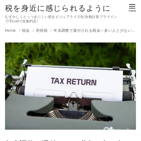
税を身近に感じられるように
むずかしくとっつきにくい税をビジュアライズ化/自動計算プラグイン
で/Excelで自動判定/
Home
税金
所得税
年末調整で還付される税金～多い人と少ない人～