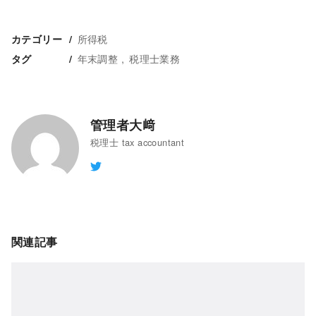
ウ
い
ィ
で
(
ン
開
新
ド
き
し
ウ
所得税
カテゴリー
ま
い
で
す
ウ
開
年末調整
税理士業務
タグ
)
ィ
き
ン
ま
ド
す
ウ
)
で
開
き
管理者大﨑
ま
す
)
税理士 tax accountant
関連記事