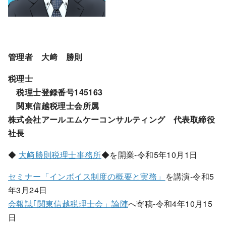
管理者 大﨑 勝則
税理士
税理士登録番号145163
関東信越税理士会所属
株式会社アールエムケーコンサルティング 代表取締役
社長
◆
大﨑勝則税理士事務所
◆を開業-令和5年10月1日
セミナー「インボイス制度の概要と実務」
を講演-令和5
年3月24日
会報誌｢関東信越税理士会」論陣
へ寄稿-令和4年10月15
日