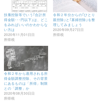
e
す
ル
r
る
で
で
に
リ
共
は
ン
有
ク
ク
扶養控除等でいう｢合計所
令和２年分からの｢ひとり
(
リ
を
得金額･･･円以下｣は、どこ
親控除｣と｢寡婦控除｣を整
新
ッ
送
し
ク
信
をみればいいのかわからな
理してみましょう
い
し
(
い方は
2020年09月27日日
ウ
て
新
ィ
く
し
2020年11月01日日
所得税
ン
だ
い
所得税
ド
さ
ウ
ウ
い
ィ
で
(
ン
開
新
ド
き
し
ウ
ま
い
で
す
ウ
開
)
ィ
き
ン
ま
ド
す
ウ
)
令和２年から適用される所
で
開
得金額調整控除、その背景
き
にあるものは「所得」制限
ま
す
との「調整」か
)
2020年08月30日日
所得税