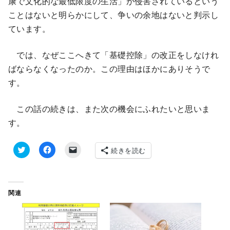
康で文化的な最低限度の生活」が侵害されているという
ことはないと明らかにして、争いの余地はないと判示し
ています。
では、なぜここへきて「基礎控除」の改正をしなけれ
ばならなくなったのか。この理由はほかにありそうで
す。
この話の続きは、また次の機会にふれたいと思いま
す。
続きを読む
ク
F
ク
リ
a
リ
ッ
c
ッ
ク
e
ク
し
b
し
て
o
て
関連
T
o
友
w
k
達
i
で
に
t
共
メ
t
有
ー