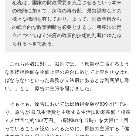
租税は、国家の財政需要を充足させるという本来
の機能に加えて、所得の再分配、景気調整などの
様々な機能を有しており、よって、国政全般から
の総合的な政策判断を必要とするし、租税法の定
立については立法府の政策的技術的判断にゆだね
られるべきである。
これら両者に対し、裁判では、「原告が主張するよう
な基礎控除額を物価上昇の割合に応じて上昇させなけれ
ばならないといった義務が立法府にあるとは到底解し難
い。」とし、原告の主張を退けました。
そもそも、原告においては総所得金額が839万円であ
り、原告が 最低生活費と主張する生活扶助基準額「標準
４人世帯で約162万円」（昭和61年当時）を大幅に上回
っていることが認められるために、原告の主張する「健