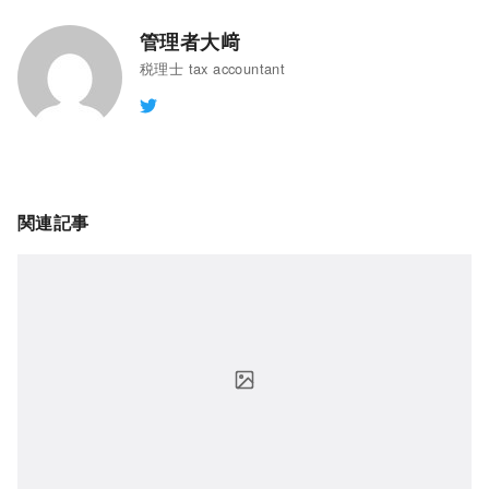
ウ
)
で
管理者大﨑
開
き
ま
税理士 tax accountant
す
)
関連記事