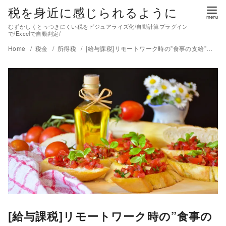
税を身近に感じられるように
むずかしくとっつきにくい税をビジュアライズ化/自動計算プラグイン
で/Excelで自動判定/
Home
税金
所得税
[給与課税]リモートワーク時の”食事の支給”と”食費の補助”って何が違うの
[給与課税]リモートワーク時の”食事の