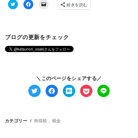
続きを読む
ク
F
ク
リ
a
リ
ッ
c
ッ
ク
e
ク
し
b
し
て
o
て
T
o
友
ブログの更新をチェック
w
k
達
i
で
に
t
共
メ
t
有
ー
e
す
ル
r
る
で
で
に
リ
共
は
ン
有
ク
ク
(
リ
を
新
ッ
送
＼このページをシェアする／
し
ク
信
い
し
(
ウ
て
新
ィ
く
し
ン
だ
い
ド
さ
ウ
ウ
い
ィ
で
(
ン
開
新
ド
き
し
ウ
所得税
税金
カテゴリー
ま
い
で
す
ウ
開
)
ィ
き
ン
ま
ド
す