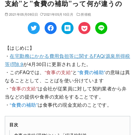
支給”と”食費の補助”って何が違うの
2021年05月09日日
2021年05月10日月
所得税
【はじめに】
・
在宅勤務にかかる費用負担等に関するFAQ(源泉所得税
等)問8.9
が4月30日に更新されました。
・このFAQでは、
“食事の支給”
と
“食費の補助”
の意味は異
なることとして、ことばを使い分けています
・
”食事の支給”
は会社が従業員に対して契約業者から弁
当などの提供や食券の支給をすることです。
・
“食費の補助”
は食事代の現金支給のことです。
目次
食事の支給(現物)という「経済的利益」