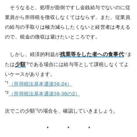
そうなると、処理が面倒ですし金銭給与でないのに従
業員から所得税を徴収しなくてはならず、また、従業員
の給与の手取りは極力減らしたくないと経営者は考える
ので、税金の徴収は避けたいところです。
残業等をした者への食事代
しかし、経済的利益が
ま
*1
少額
たは
である場合には給与等として課税しなくてよ
*2
いケースがあります。
*1
（所得税法基本通達36-24）
*2
（所得税法基本通達36-38の2）
次でこの少額
の場合を、確認していきましょう。
*2