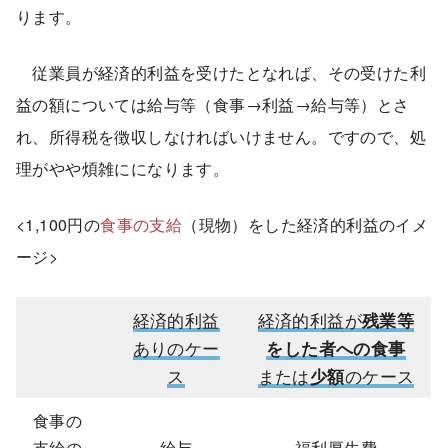
ります。
従業員が経済的利益を受けたとなれば、その受けた利
益の額については給与等（食事→利益→給与等）とさ
れ、所得税を徴収しなければいけません。ですので、処
理がやや煩雑にになります。
<1,100円の
食事の支給
（現物）をした経済的利益のイメ
ージ>
経済的利益
経済的利益が
残業等
ありのケー
をした者への食事
ス
または
少額
のケース
食事の
支給の
給与
福利厚生費