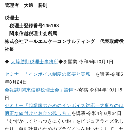
管理者 大﨑 勝則
税理士
税理士登録番号145163
関東信越税理士会所属
株式会社アールエムケーコンサルティング 代表取締役
社長
◆
大﨑勝則税理士事務所
◆を開業-令和5年10月1日
セミナー「インボイス制度の概要と実務」
を講演-令和5
年3月24日
会報誌｢関東信越税理士会」論陣
へ寄稿-令和4年10月15
日
セミナー「起業家のためのインボイス対応―大事なのは
適正な値付けとお金の残し方」
を講演-令和4年6月24日
「むずかしくとっつきにくい税」をビジュアライズ化し
たり、自動計算のためのプラグインを用いたりして、わ