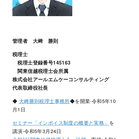
管理者 大﨑 勝則
税理士
税理士登録番号145163
関東信越税理士会所属
株式会社アールエムケーコンサルティング
代表取締役社長
◆
大﨑勝則税理士事務所
◆を開業-令和5年10
月1日
セミナー「インボイス制度の概要と実務」
を
講演-令和5年3月24日