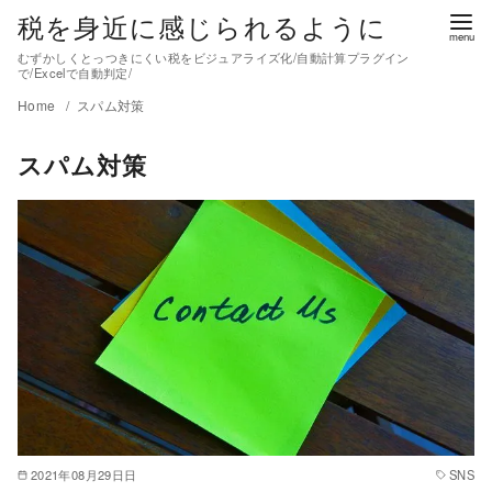
税を身近に感じられるように
むずかしくとっつきにくい税をビジュアライズ化/自動計算プラグイン
で/Excelで自動判定/
Home
スパム対策
スパム対策
2021年08月29日日
SNS