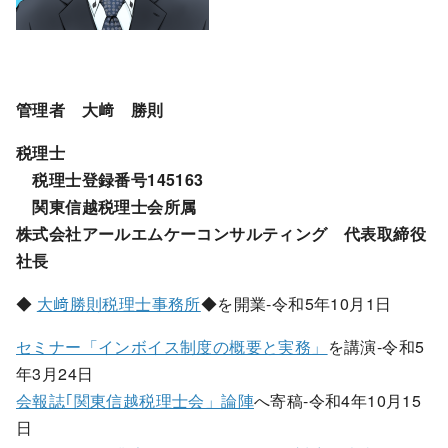
管理者 大﨑 勝則
税理士
税理士登録番号145163
関東信越税理士会所属
株式会社アールエムケーコンサルティング 代表取締役
社長
◆
大﨑勝則税理士事務所
◆を開業-令和5年10月1日
セミナー「インボイス制度の概要と実務」
を講演-令和5
年3月24日
会報誌｢関東信越税理士会」論陣
へ寄稿-令和4年10月15
日