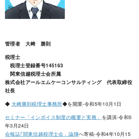
管理者 大﨑 勝則
税理士
税理士登録番号145163
関東信越税理士会所属
株式会社アールエムケーコンサルティング 代表取締役
社長
◆
大﨑勝則税理士事務所
◆を開業-令和5年10月1日
セミナー「インボイス制度の概要と実務」
を講演-令和5
年3月24日
会報誌｢関東信越税理士会」論陣
へ寄稿-令和4年10月15