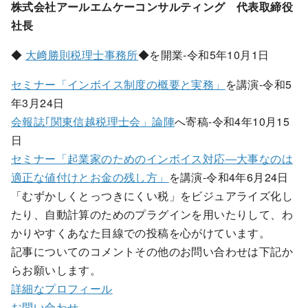
株式会社アールエムケーコンサルティング 代表取締役
社長
◆
大﨑勝則税理士事務所
◆を開業-令和5年10月1日
セミナー「インボイス制度の概要と実務」
を講演-令和5
年3月24日
会報誌｢関東信越税理士会」論陣
へ寄稿-令和4年10月15
日
セミナー「起業家のためのインボイス対応―大事なのは
適正な値付けとお金の残し方」
を講演-令和4年6月24日
「むずかしくとっつきにくい税」をビジュアライズ化し
たり、自動計算のためのプラグインを用いたりして、わ
かりやすくあなた目線での投稿を心がけています。
記事についてのコメントその他のお問い合わせは下記か
らお願いします。
詳細なプロフィール
お問い合わせ