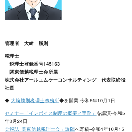
管理者 大﨑 勝則
税理士
税理士登録番号145163
関東信越税理士会所属
株式会社アールエムケーコンサルティング 代表取締役
社長
◆
大﨑勝則税理士事務所
◆を開業-令和5年10月1日
セミナー「インボイス制度の概要と実務」
を講演-令和5
年3月24日
会報誌｢関東信越税理士会」論陣
へ寄稿-令和4年10月15