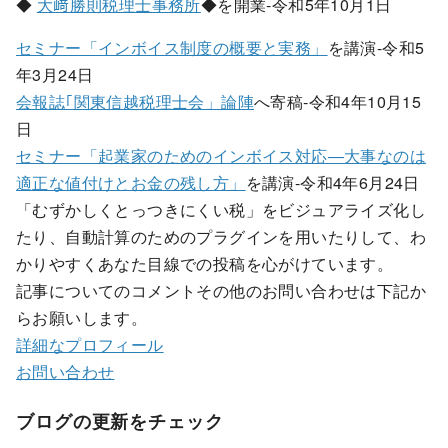
◆
大﨑勝則税理士事務所
◆を開業-令和5年10月1日
セミナー「インボイス制度の概要と実務」
を講演-令和5
年3月24日
会報誌｢関東信越税理士会」論陣
へ寄稿-令和4年10月15
日
セミナー「起業家のためのインボイス対応―大事なのは
適正な値付けとお金の残し方」
を講演-令和4年6月24日
「むずかしくとっつきにくい税」をビジュアライズ化し
たり、自動計算のためのプラグインを用いたりして、わ
かりやすくあなた目線での投稿を心がけています。
記事についてのコメントその他のお問い合わせは下記か
らお願いします。
詳細なプロフィール
お問い合わせ
ブログの更新をチェック