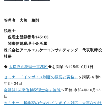
管理者 大﨑 勝則
税理士
税理士登録番号145163
関東信越税理士会所属
株式会社アールエムケーコンサルティング 代表取締役
社長
◆
大﨑勝則税理士事務所
◆を開業-令和5年10月1日
セミナー「インボイス制度の概要と実務」
を講演-令和5
年3月24日
会報誌｢関東信越税理士会」論陣
へ寄稿-令和4年10月15
日
セミナー「起業家のためのインボイス対応―大事なのは