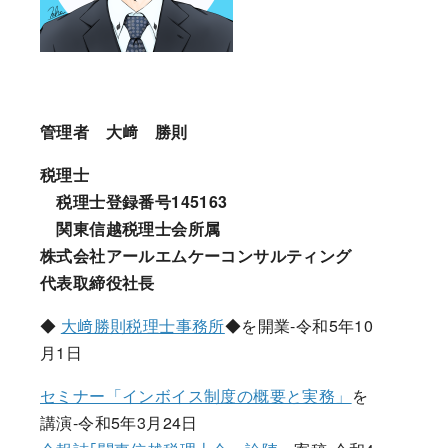
管理者 大﨑 勝則
税理士
税理士登録番号145163
関東信越税理士会所属
株式会社アールエムケーコンサルティング
代表取締役社長
◆
大﨑勝則税理士事務所
◆を開業-令和5年10
月1日
セミナー「インボイス制度の概要と実務」
を
講演-令和5年3月24日