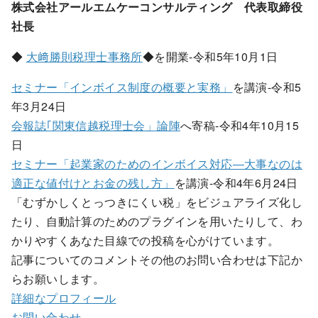
株式会社アールエムケーコンサルティング 代表取締役
社長
◆
大﨑勝則税理士事務所
◆を開業-令和5年10月1日
セミナー「インボイス制度の概要と実務」
を講演-令和5
年3月24日
会報誌｢関東信越税理士会」論陣
へ寄稿-令和4年10月15
日
セミナー「起業家のためのインボイス対応―大事なのは
適正な値付けとお金の残し方」
を講演-令和4年6月24日
「むずかしくとっつきにくい税」をビジュアライズ化し
たり、自動計算のためのプラグインを用いたりして、わ
かりやすくあなた目線での投稿を心がけています。
記事についてのコメントその他のお問い合わせは下記か
らお願いします。
詳細なプロフィール
お問い合わせ