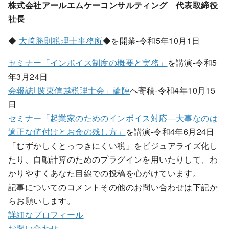
株式会社アールエムケーコンサルティング 代表取締役
社長
◆
大﨑勝則税理士事務所
◆を開業-令和5年10月1日
セミナー「インボイス制度の概要と実務」
を講演-令和5
年3月24日
会報誌｢関東信越税理士会」論陣
へ寄稿-令和4年10月15
日
セミナー「起業家のためのインボイス対応―大事なのは
適正な値付けとお金の残し方」
を講演-令和4年6月24日
「むずかしくとっつきにくい税」をビジュアライズ化し
たり、自動計算のためのプラグインを用いたりして、わ
かりやすくあなた目線での投稿を心がけています。
記事についてのコメントその他のお問い合わせは下記か
らお願いします。
詳細なプロフィール
お問い合わせ