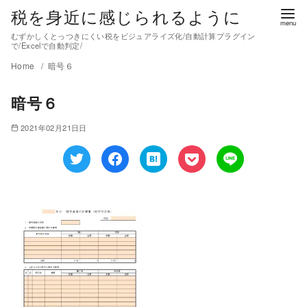
税を身近に感じられるように
むずかしくとっつきにくい税をビジュアライズ化/自動計算プラグイン
で/Excelで自動判定/
Home
暗号６
暗号６
2021年02月21日日