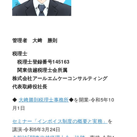
管理者 大﨑 勝則
税理士
税理士登録番号145163
関東信越税理士会所属
株式会社アールエムケーコンサルティング
代表取締役社長
◆
大﨑勝則税理士事務所
◆を開業-令和5年10
月1日
セミナー「インボイス制度の概要と実務」
を
講演-令和5年3月24日