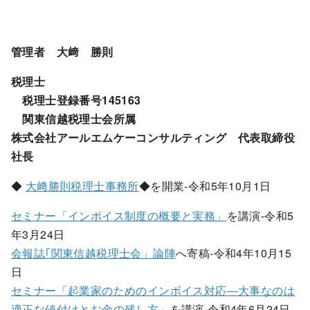
管理者 大﨑 勝則
税理士
税理士登録番号145163
関東信越税理士会所属
株式会社アールエムケーコンサルティング 代表取締役
社長
◆
大﨑勝則税理士事務所
◆を開業-令和5年10月1日
セミナー「インボイス制度の概要と実務」
を講演-令和5
年3月24日
会報誌｢関東信越税理士会」論陣
へ寄稿-令和4年10月15
日
セミナー「起業家のためのインボイス対応―大事なのは
適正な値付けとお金の残し方」
を講演-令和4年6月24日