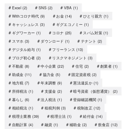
Excel
(2)
SNS
(2)
VBA
(1)
Withコロナ時代
(9)
お金
(14)
ひとり親方
(1)
キャッシュレス
(3)
ギグエコノミー
(1)
ギグワーカー
(1)
コロナ
(25)
スパム対策
(1)
スマホ
(3)
ダウンロード
(1)
テナント
(2)
デジタル給与
(1)
フリーランス
(13)
ブログ初心者
(2)
リスクマネジメント
(3)
不動産
(8)
中小企業
(22)
住宅
(2)
創業者
(1)
助成金
(11)
協力金
(5)
固定資産税
(2)
地方税
(7)
年末調整
(9)
憲法違反か
(1)
所得税法
(1)
支援金
(2)
暗号資産（仮想通貨）
(2)
暮らし
(6)
法人税法
(1)
登録確認機関
(1)
相続税法
(1)
租税判例
(3)
税制改正
(12)
税理士業務
(39)
税理士法
(1)
給付金
(14)
自動計算
(4)
融資
(1)
補助金
(2)
飲食店
(12)