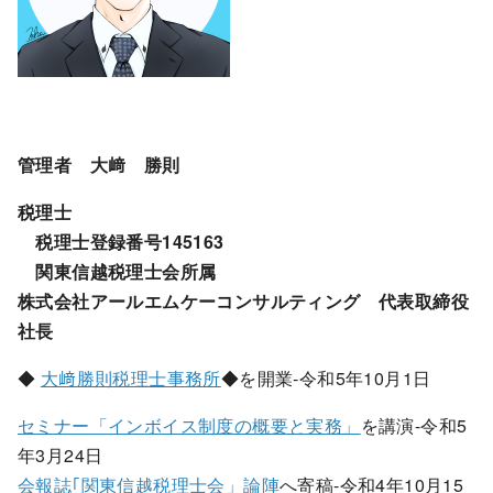
管理者 大﨑 勝則
税理士
税理士登録番号145163
関東信越税理士会所属
株式会社アールエムケーコンサルティング 代表取締役
社長
◆
大﨑勝則税理士事務所
◆を開業-令和5年10月1日
セミナー「インボイス制度の概要と実務」
を講演-令和5
年3月24日
会報誌｢関東信越税理士会」論陣
へ寄稿-令和4年10月15