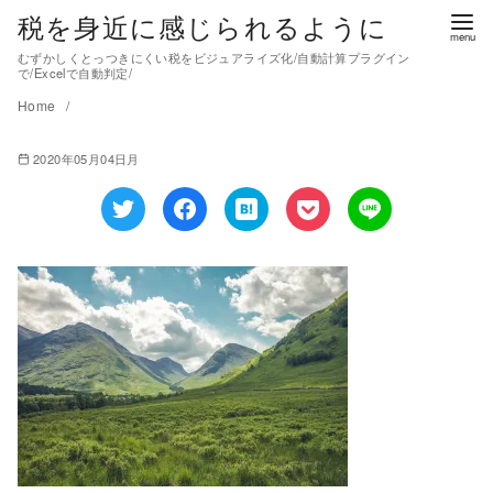
税を身近に感じられるように
むずかしくとっつきにくい税をビジュアライズ化/自動計算プラグイン
で/Excelで自動判定/
Home
2020年05月04日月