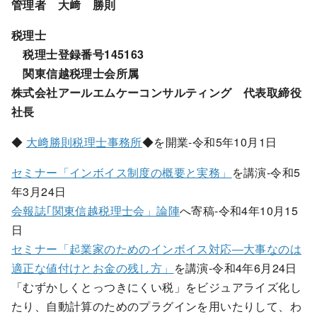
管理者 大﨑 勝則
税理士
税理士登録番号145163
関東信越税理士会所属
株式会社アールエムケーコンサルティング 代表取締役
社長
◆
大﨑勝則税理士事務所
◆を開業-令和5年10月1日
セミナー「インボイス制度の概要と実務」
を講演-令和5
年3月24日
会報誌｢関東信越税理士会」論陣
へ寄稿-令和4年10月15
日
セミナー「起業家のためのインボイス対応―大事なのは
適正な値付けとお金の残し方」
を講演-令和4年6月24日
「むずかしくとっつきにくい税」をビジュアライズ化し
たり、自動計算のためのプラグインを用いたりして、わ