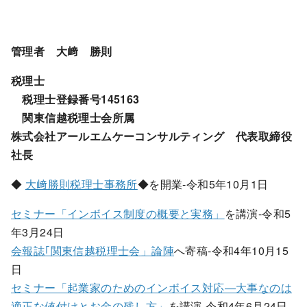
管理者 大﨑 勝則
税理士
税理士登録番号145163
関東信越税理士会所属
株式会社アールエムケーコンサルティング 代表取締役
社長
◆
大﨑勝則税理士事務所
◆を開業-令和5年10月1日
セミナー「インボイス制度の概要と実務」
を講演-令和5
年3月24日
会報誌｢関東信越税理士会」論陣
へ寄稿-令和4年10月15
日
セミナー「起業家のためのインボイス対応―大事なのは
適正な値付けとお金の残し方」
を講演-令和4年6月24日