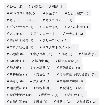
Excel
(2)
SNS
(2)
VBA
(1)
Withコロナ時代
(9)
お金
(14)
ひとり親方
(1)
キャッシュレス
(3)
ギグエコノミー
(1)
ギグワーカー
(1)
コロナ
(25)
スパム対策
(1)
スマホ
(3)
ダウンロード
(1)
テナント
(2)
デジタル給与
(1)
フリーランス
(13)
ブログ初心者
(2)
リスクマネジメント
(3)
不動産
(8)
中小企業
(22)
住宅
(2)
創業者
(1)
助成金
(11)
協力金
(5)
固定資産税
(2)
地方税
(7)
年末調整
(9)
憲法違反か
(1)
所得税法
(1)
支援金
(2)
暗号資産（仮想通貨）
(2)
暮らし
(6)
法人税法
(1)
登録確認機関
(1)
相続税法
(1)
租税判例
(3)
税制改正
(12)
税理士業務
(39)
税理士法
(1)
給付金
(14)
自動計算
(4)
融資
(1)
補助金
(2)
飲食店
(12)