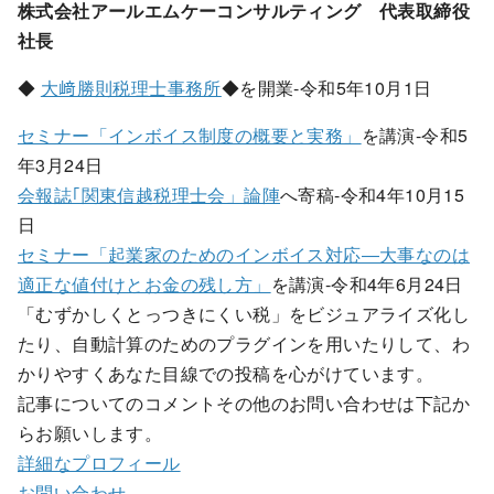
株式会社アールエムケーコンサルティング 代表取締役
社長
◆
大﨑勝則税理士事務所
◆を開業-令和5年10月1日
セミナー「インボイス制度の概要と実務」
を講演-令和5
年3月24日
会報誌｢関東信越税理士会」論陣
へ寄稿-令和4年10月15
日
セミナー「起業家のためのインボイス対応―大事なのは
適正な値付けとお金の残し方」
を講演-令和4年6月24日
「むずかしくとっつきにくい税」をビジュアライズ化し
たり、自動計算のためのプラグインを用いたりして、わ
かりやすくあなた目線での投稿を心がけています。
記事についてのコメントその他のお問い合わせは下記か
らお願いします。
詳細なプロフィール
お問い合わせ