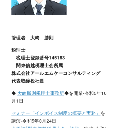
管理者 大﨑 勝則
税理士
税理士登録番号145163
関東信越税理士会所属
株式会社アールエムケーコンサルティング
代表取締役社長
◆
大﨑勝則税理士事務所
◆を開業-令和5年10
月1日
セミナー「インボイス制度の概要と実務」
を
講演-令和5年3月24日