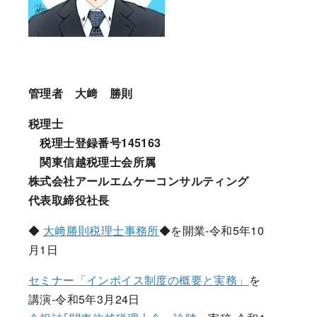
管理者 大﨑 勝則
税理士
税理士登録番号145163
関東信越税理士会所属
株式会社アールエムケーコンサルティング
代表取締役社長
◆
大﨑勝則税理士事務所
◆を開業-令和5年10
月1日
セミナー「インボイス制度の概要と実務」
を
講演-令和5年3月24日